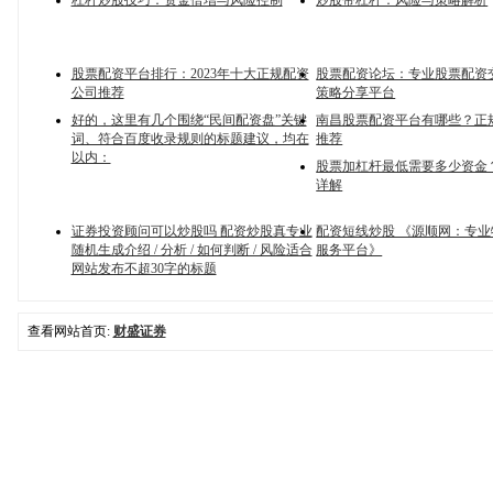
杠杆炒股技巧：资金倍增与风险控制
炒股带杠杆：风险与策略解析
股票配资平台排行：2023年十大正规配资
股票配资论坛：专业股票配资
公司推荐
策略分享平台
好的，这里有几个围绕“民间配资盘”关键
南昌股票配资平台有哪些？正
词、符合百度收录规则的标题建议，均在
推荐
以内：
股票加杠杆最低需要多少资金
详解
证券投资顾问可以炒股吗 配资炒股真专业
配资短线炒股 《源顺网：专
随机生成介绍 / 分析 / 如何判断 / 风险适合
服务平台》
网站发布不超30字的标题
查看网站首页:
财盛证券