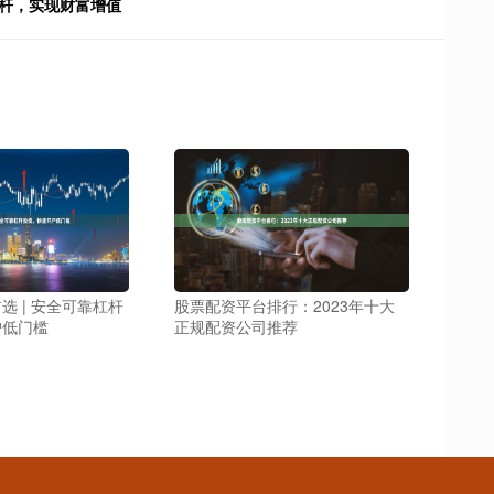
杠杆，实现财富增值
选 | 安全可靠杠杆
股票配资平台排行：2023年十大
户低门槛
正规配资公司推荐