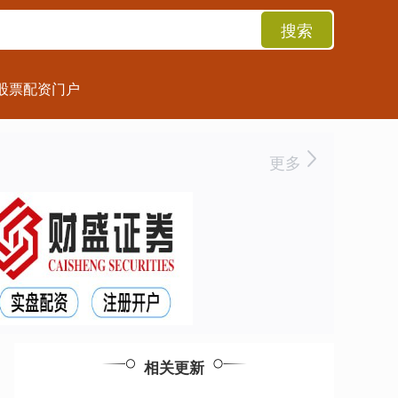
搜索
股票配资门户
更多
相关更新