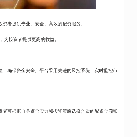
投资者提供专业、安全、高效的配资服务。
国债，为投资者提供更高的收益。
险，确保资金安全。平台采用先进的风控系统，实时监控市
资者可根据自身资金实力和投资策略选择合适的配资金额和