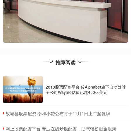
推荐阅读
2018股票配资平台 传Alphabet旗下自动驾驶
子公司Waymo估值已超450亿美元
​故城县股票配资 泰和小贷公布将于11月1日上午起复牌
​网上股票配资平台 专业在线炒股配资，助您轻松掘金股海