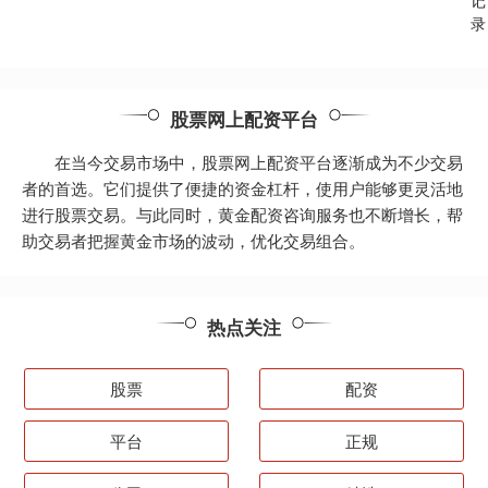
记
录
股票网上配资平台
在当今交易市场中，股票网上配资平台逐渐成为不少交易
者的首选。它们提供了便捷的资金杠杆，使用户能够更灵活地
进行股票交易。与此同时，黄金配资咨询服务也不断增长，帮
助交易者把握黄金市场的波动，优化交易组合。
热点关注
股票
配资
平台
正规