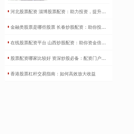
​河北股票配资 淄博股票配资：助力投资，提升收益
​金融类股票是哪些股票 长春炒股配资：助你投资腾飞，把握财富机遇
​在线股票配资平台 山西炒股配资：助你资金倍增，投资更轻松
​股票配资哪家比较好 资深炒股必备：配资门户，助你投资无忧
​香港股票杠杆交易指南：如何高效放大收益