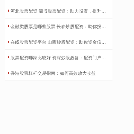
​河北股票配资 淄博股票配资：助力投资，提升收益
​金融类股票是哪些股票 长春炒股配资：助你投资腾飞，把握财富机遇
​在线股票配资平台 山西炒股配资：助你资金倍增，投资更轻松
​股票配资哪家比较好 资深炒股必备：配资门户，助你投资无忧
​香港股票杠杆交易指南：如何高效放大收益