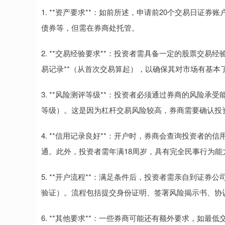
1. **资产要求**：如前所述，申请前20个交易日证
债券等，但需在券商处托管。
2. **交易经验要求**：投资者需具备一定的股票交易
易记录**（从首次交易算起），以确保其对市场有基本
3. **风险测评等级**：投资者必须通过券商的风险承受
等级）。这是因为杠杆交易风险较高，券商需要确认投
4. **信用记录良好**：开户时，券商会查询投资者
通。此外，投资者需年满18周岁，具有完全民事行为能
5. **开户流程**：满足条件后，投资者需亲自到证
验证）。流程包括提交身份证明、签署风险揭示书、协议
6. **其他要求**：一些券商可能还有额外要求，如