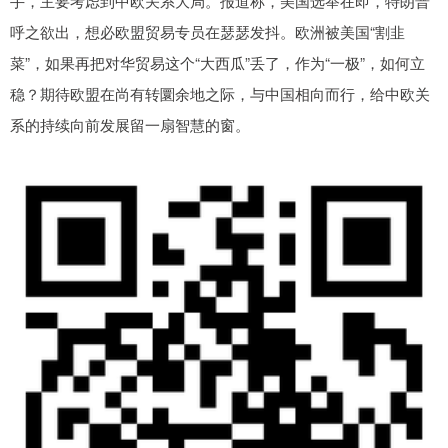
手，主要考虑到中欧关系大局。报道称，美国选举在即，特朗普
呼之欲出，想必欧盟贸易专员在瑟瑟发抖。欧洲被美国“割韭
菜”，如果再把对华贸易这个“大西瓜”丢了，作为“一极”，如何立
稳？期待欧盟在尚有转圜余地之际，与中国相向而行，给中欧关
系的持续向前发展留一扇智慧的窗。