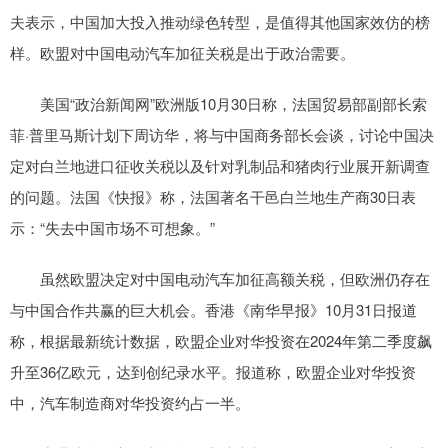
夫表示，中国加大投入推动绿色转型，是值得其他国家效仿的榜
样。欧盟对中国电动汽车加征关税是出于政治需要。
美国“政治新闻网”欧洲版10月30日称，法国贸易部副部长索
菲·普里马斯计划下周访华，将与中国商务部长会谈，讨论中国决
定对白兰地进口征收关税以及针对乳制品和猪肉行业展开新调查
的问题。法国《快报》称，法国著名干邑白兰地生产商30日表
示：“失去中国市场不可想象。”
虽然欧盟决定对中国电动汽车加征高额关税，但欧洲仍存在
与中国合作共赢的巨大机会。香港《南华早报》10月31日报道
称，根据最新统计数据，欧盟企业对华投资在2024年第二季度飙
升至36亿欧元，达到创纪录水平。报道称，欧盟企业对华投资
中，汽车制造商对华投资约占一半。