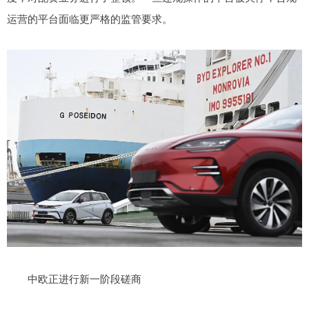
运营的平台面临更严格的监管要求。
中欧正进行新一阶段磋商