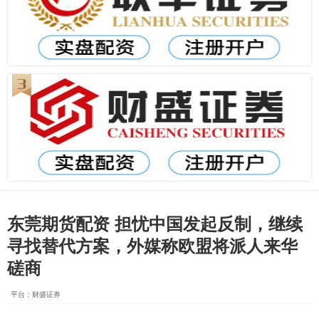
东莞期货配资 担忧中国发起反制，继续
寻找替代方案，外媒称欧盟将派人来华
磋商
平台：财盛证券