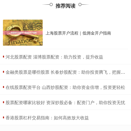
推荐阅读
上海股票开户流程｜低佣金开户指南
​河北股票配资 淄博股票配资：助力投资，提升收益
​金融类股票是哪些股票 长春炒股配资：助你投资腾飞，把握财富机遇
​在线股票配资平台 山西炒股配资：助你资金倍增，投资更轻松
​股票配资哪家比较好 资深炒股必备：配资门户，助你投资无忧
​香港股票杠杆交易指南：如何高效放大收益