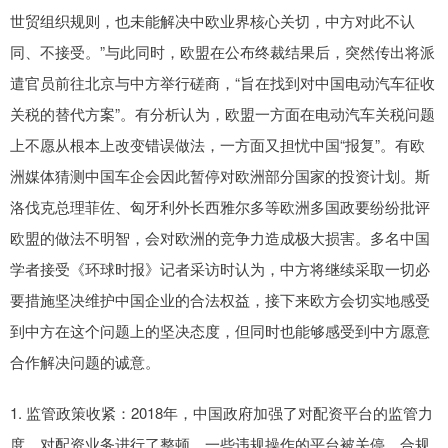
世贸组织规则，也未能解决中欧业界核心关切，中方对此不认
同、不接受。”与此同时，欧盟在公布终裁结果后，突然传出将派
遣官员前往北京与中方举行磋商，“旨在找到对中国电动汽车征收
关税的替代方案”。有分析认为，欧盟一方面在电动汽车关税问题
上不愿从根本上改变错误做法，一方面又担忧中国“报复”。有欧
洲媒体猜测中国车企会因此暂停对欧洲部分国家的投资计划。斯
洛伐克总理菲佐、匈牙利外长西雅尔多等欧洲多国政要纷纷批评
欧盟的做法不明智，会对欧洲的竞争力造成极大损害。多名中国
学者接受《环球时报》记者采访时认为，中方将继续采取一切必
要措施坚决维护中国企业的合法权益，接下来欧方会切实地感受
到中方在这个问题上的坚决态度，但同时也能够感受到中方愿意
合作解决问题的诚意。
1. 监管政策收紧：2018年，中国政府加强了对配资平台的监管力
度，对配资业务进行了整顿。一些违规操作的平台被关停，合规