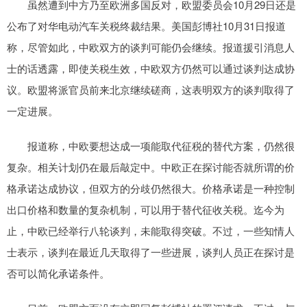
虽然遭到中方乃至欧洲多国反对，欧盟委员会10月29日还是
公布了对华电动汽车关税终裁结果。美国彭博社10月31日报道
称，尽管如此，中欧双方的谈判可能仍会继续。报道援引消息人
士的话透露，即使关税生效，中欧双方仍然可以通过谈判达成协
议。欧盟将派官员前来北京继续磋商，这表明双方的谈判取得了
一定进展。
报道称，中欧要想达成一项能取代征税的替代方案，仍然很
复杂。相关计划仍在最后敲定中。中欧正在探讨能否就所谓的价
格承诺达成协议，但双方的分歧仍然很大。价格承诺是一种控制
出口价格和数量的复杂机制，可以用于替代征收关税。迄今为
止，中欧已经举行八轮谈判，未能取得突破。不过，一些知情人
士表示，谈判在最近几天取得了一些进展，谈判人员正在探讨是
否可以简化承诺条件。