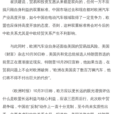
崔洪建说，贸易和投资互惠从来都是双向的，任何一方不应
搞只顾自身利益的双重标准。中国市场过去和现在都对欧洲汽车
产业高度开放，如今中国在电动汽车领域取得了一定竞争力，欧
盟也应保持高度开放的态度。否则，这种双重标准将会对今后的
中欧关系尤其是中欧经贸关系产生不利影响。
与此同时，欧洲汽车业自身还面临美国的贸易战风险。美国
《财富》杂志10月30日称，美国共和党总统候选人特朗普胜选的
前景正在逐渐接近现实。特朗普10月29日宣称，他如果当选，在
贸易问题上不会对欧洲破例，“欧洲在美国卖了数百万辆汽车，他
们将不得不付出巨大的代价”。
《欧洲时报》10月31日称，欧方应以更长远的眼光谨慎评估
什么是欧盟长远利益与核心利益，应该三思而后行。此次欧中贸
易争端，中国在“反制”动作上一直十分克制，至今尚未实质性出