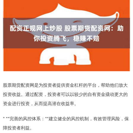
股票期货配资网是为投资者提供资金杠杆的平台，帮助他们放大
投资收益。通过配资，投资者可以以较少的自有资金撬动更大的
资金进行投资，从而提高潜在收益率。
* **完善的风控体系：**建立健全的风控机制，有效管理风险，保
障投资者利益。