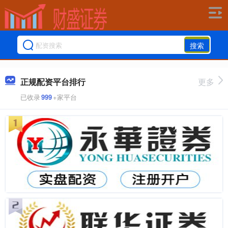
搜索
正规配资平台排行
更多
已收录
999
+家平台