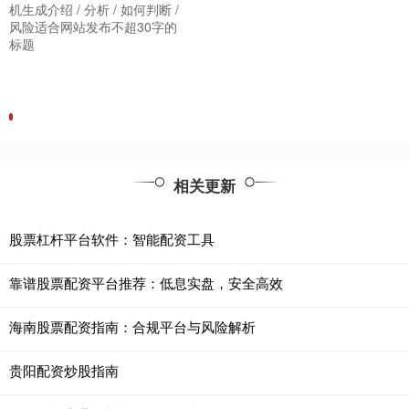
机生成介绍 / 分析 / 如何判断 /
风险适合网站发布不超30字的
标题
相关更新
股票杠杆平台软件：智能配资工具
靠谱股票配资平台推荐：低息实盘，安全高效
海南股票配资指南：合规平台与风险解析
贵阳配资炒股指南