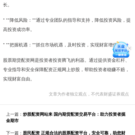
长。
* **降低风险：**通过专业团队的指导和支持，降低投资风险，提
高投资成功率。
* **把握机遇：**抓住市场机遇，及时投资，实现财富增值。
股票期货配资网是投资者投资腾飞的利器。通过提供资金杠杆、
专业指导和安全保障配资正规网上炒股，帮助投资者稳赚不赔，
实现财富自由。
文章为作者独立观点，不代表财盛证券观点
上一篇：
炒股配资网站来 国内期货配资交易平台：助力投资者掘
金期市
下一篇：
股民配资 正规合法的股票配资平台，安全可靠，助您财