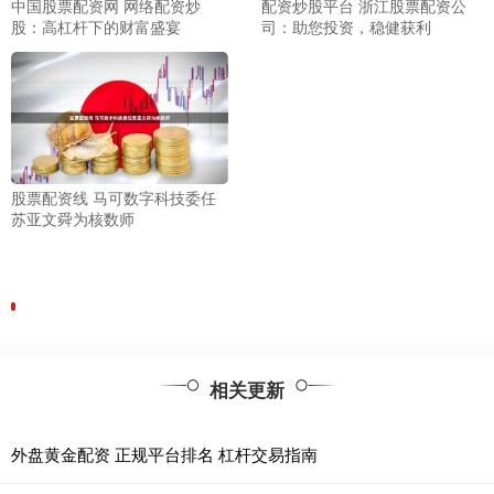
中国股票配资网 网络配资炒
配资炒股平台 浙江股票配资公
股：高杠杆下的财富盛宴
司：助您投资，稳健获利
股票配资线 马可数字科技委任
苏亚文舜为核数师
相关更新
外盘黄金配资 正规平台排名 杠杆交易指南