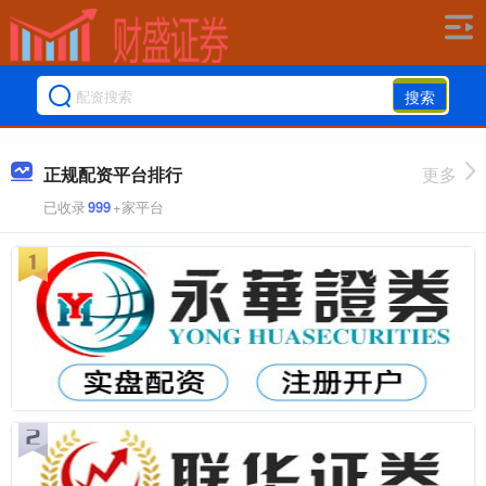
搜索
正规配资平台排行
更多
已收录
999
+家平台