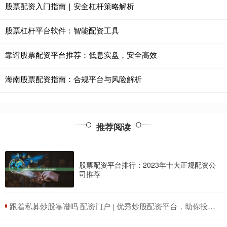
股票配资入门指南｜安全杠杆策略解析
股票杠杆平台软件：智能配资工具
靠谱股票配资平台推荐：低息实盘，安全高效
海南股票配资指南：合规平台与风险解析
推荐阅读
股票配资平台排行：2023年十大正规配资公
司推荐
​跟着私募炒股靠谱吗 配资门户 | 优秀炒股配资平台，助你投资更轻松