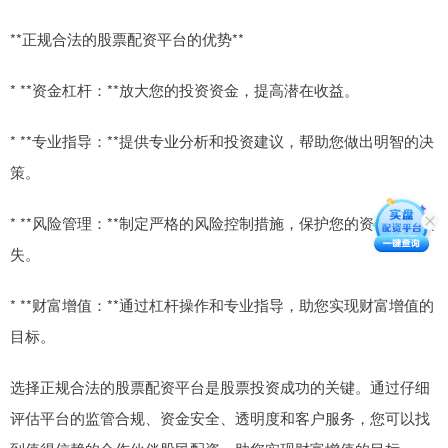
**正规合法的股票配资平台的优势**
* **资金杠杆：**放大您的投资资金，提高潜在收益。
* **专业指导：**提供专业分析和投资建议，帮助您做出明智的决
策。
* **风险管理：**制定严格的风险控制措施，保护您的资金免受损
失。
* **财富增值：**通过杠杆操作和专业指导，助您实现财富增值的
目标。
选择正规合法的股票配资平台是股票投资成功的关键。通过仔细
评估平台的监管合规、资金安全、透明度和客户服务，您可以找