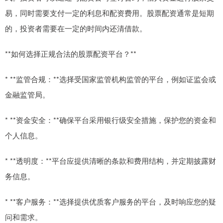
易，同时需要支付一定的利息和配资费用。股票配资通常是短期
的，投资者需要在一定的时间内还清借款。
**如何选择正规合法的股票配资平台？**
* **监管合规：**选择受国家监管机构监管的平台，例如证监会或
金融监管局。
* **资金安全：**确保平台采用银行级安全措施，保护您的资金和
个人信息。
* **透明度：**平台应提供清晰的条款和费用结构，并定期披露财
务信息。
* **客户服务：**选择提供优质客户服务的平台，及时响应您的疑
问和需求。