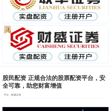
股民配资 正规合法的股票配资平台，安
全可靠，助您财富增值
平台：财盛证券