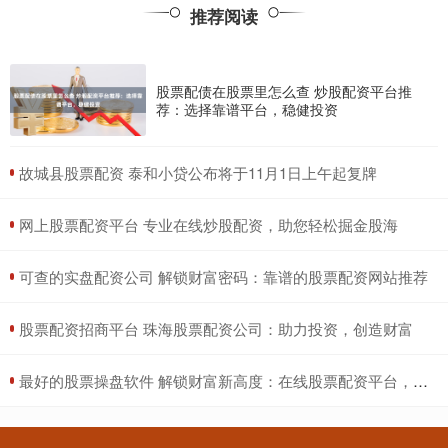
推荐阅读
股票配债在股票里怎么查 炒股配资平台推
荐：选择靠谱平台，稳健投资
​故城县股票配资 泰和小贷公布将于11月1日上午起复牌
​网上股票配资平台 专业在线炒股配资，助您轻松掘金股海
​可查的实盘配资公司 解锁财富密码：靠谱的股票配资网站推荐
​股票配资招商平台 珠海股票配资公司：助力投资，创造财富
​最好的股票操盘软件 解锁财富新高度：在线股票配资平台，助你投资致富