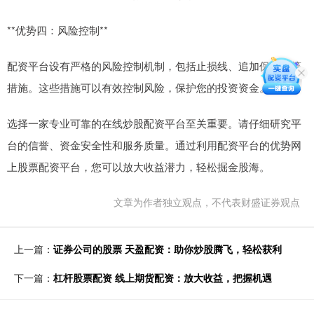
**优势四：风险控制**
配资平台设有严格的风险控制机制，包括止损线、追加保证金等
措施。这些措施可以有效控制风险，保护您的投资资金。
选择一家专业可靠的在线炒股配资平台至关重要。请仔细研究平
台的信誉、资金安全性和服务质量。通过利用配资平台的优势网
上股票配资平台，您可以放大收益潜力，轻松掘金股海。
文章为作者独立观点，不代表财盛证券观点
上一篇：
证券公司的股票 天盈配资：助你炒股腾飞，轻松获利
下一篇：
杠杆股票配资 线上期货配资：放大收益，把握机遇