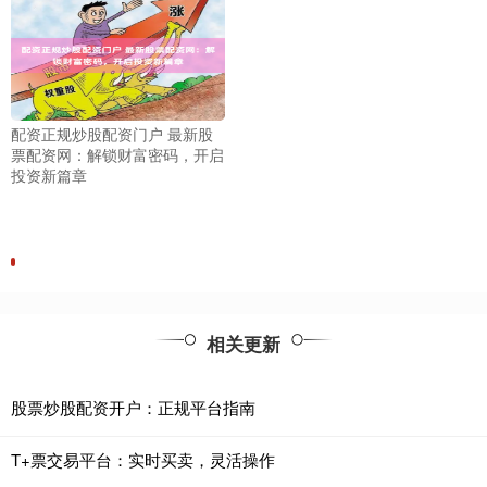
配资正规炒股配资门户 最新股
票配资网：解锁财富密码，开启
投资新篇章
相关更新
股票炒股配资开户：正规平台指南
T+票交易平台：实时买卖，灵活操作