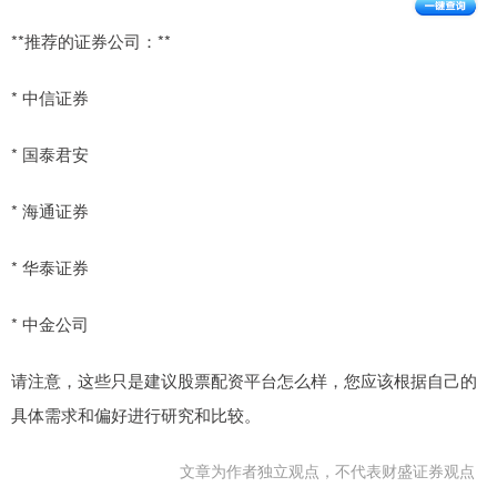
**推荐的证券公司：**
* 中信证券
* 国泰君安
* 海通证券
* 华泰证券
* 中金公司
请注意，这些只是建议股票配资平台怎么样，您应该根据自己的
具体需求和偏好进行研究和比较。
文章为作者独立观点，不代表财盛证券观点