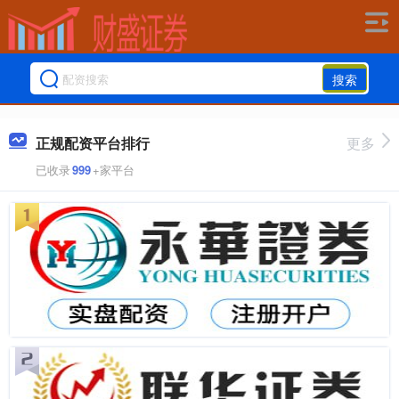
搜索
正规配资平台排行
更多
已收录
999
+家平台