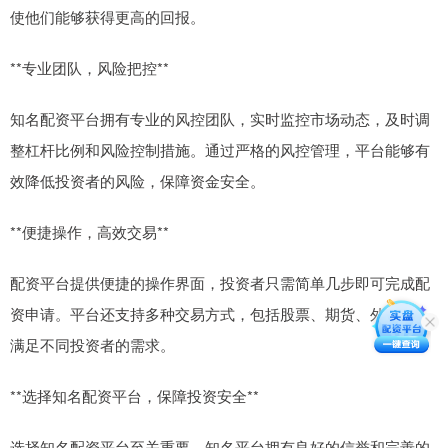
使他们能够获得更高的回报。
**专业团队，风险把控**
知名配资平台拥有专业的风控团队，实时监控市场动态，及时调
整杠杆比例和风险控制措施。通过严格的风控管理，平台能够有
效降低投资者的风险，保障资金安全。
**便捷操作，高效交易**
配资平台提供便捷的操作界面，投资者只需简单几步即可完成配
资申请。平台还支持多种交易方式，包括股票、期货、外汇等，
满足不同投资者的需求。
**选择知名配资平台，保障投资安全**
选择知名配资平台至关重要。知名平台拥有良好的信誉和完善的