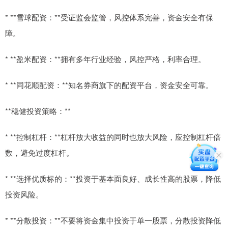
* **雪球配资：**受证监会监管，风控体系完善，资金安全有保
障。
* **盈米配资：**拥有多年行业经验，风控严格，利率合理。
* **同花顺配资：**知名券商旗下的配资平台，资金安全可靠。
**稳健投资策略：**
* **控制杠杆：**杠杆放大收益的同时也放大风险，应控制杠杆倍
数，避免过度杠杆。
* **选择优质标的：**投资于基本面良好、成长性高的股票，降低
投资风险。
* **分散投资：**不要将资金集中投资于单一股票，分散投资降低