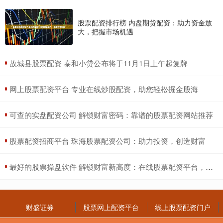
股票配资排行榜 内盘期货配资：助力资金放
大，把握市场机遇
​故城县股票配资 泰和小贷公布将于11月1日上午起复牌
​网上股票配资平台 专业在线炒股配资，助您轻松掘金股海
​可查的实盘配资公司 解锁财富密码：靠谱的股票配资网站推荐
​股票配资招商平台 珠海股票配资公司：助力投资，创造财富
​最好的股票操盘软件 解锁财富新高度：在线股票配资平台，助你投资致富
财盛证券
股票网上配资平台
线上股票配资门户