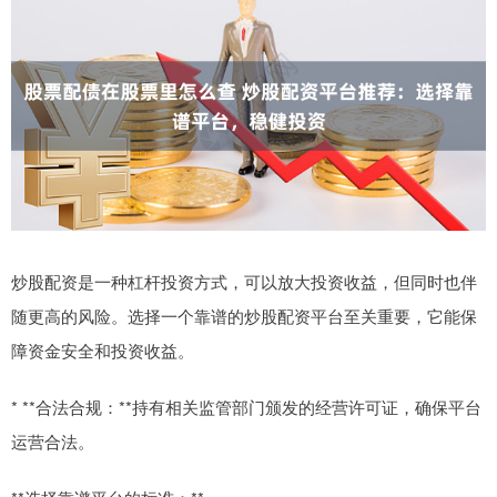
炒股配资是一种杠杆投资方式，可以放大投资收益，但同时也伴
随更高的风险。选择一个靠谱的炒股配资平台至关重要，它能保
障资金安全和投资收益。
* **合法合规：**持有相关监管部门颁发的经营许可证，确保平台
运营合法。