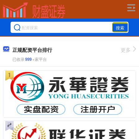
搜索
正规配资平台排行
更多
已收录
999
+家平台