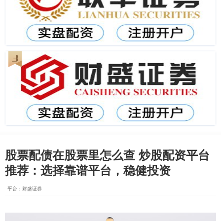
股票配债在股票里怎么查 炒股配资平台
推荐：选择靠谱平台，稳健投资
平台：财盛证券