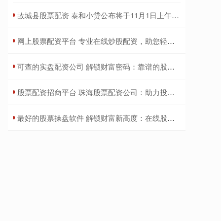
​故城县股票配资 泰和小贷公布将于11月1日上午起复牌
​网上股票配资平台 专业在线炒股配资，助您轻松掘金股海
​可查的实盘配资公司 解锁财富密码：靠谱的股票配资网站推荐
​股票配资招商平台 珠海股票配资公司：助力投资，创造财富
​最好的股票操盘软件 解锁财富新高度：在线股票配资平台，助你投资致富