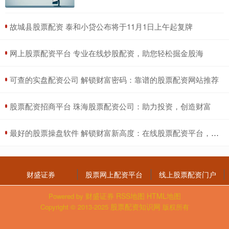
​故城县股票配资 泰和小贷公布将于11月1日上午起复牌
​网上股票配资平台 专业在线炒股配资，助您轻松掘金股海
​可查的实盘配资公司 解锁财富密码：靠谱的股票配资网站推荐
​股票配资招商平台 珠海股票配资公司：助力投资，创造财富
​最好的股票操盘软件 解锁财富新高度：在线股票配资平台，助你投资致富
财盛证券
股票网上配资平台
线上股票配资门户
财盛证券
RSS地图
HTML地图
Powered by
股票配资知识网
Copyright
© 2013-2025
版权所有