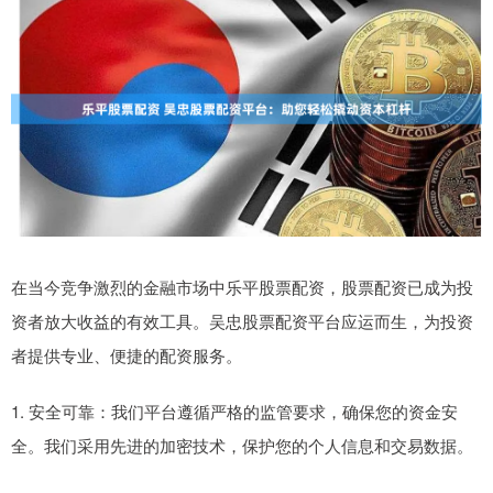
在当今竞争激烈的金融市场中乐平股票配资，股票配资已成为投
资者放大收益的有效工具。吴忠股票配资平台应运而生，为投资
者提供专业、便捷的配资服务。
1. 安全可靠：我们平台遵循严格的监管要求，确保您的资金安
全。我们采用先进的加密技术，保护您的个人信息和交易数据。