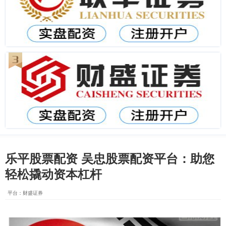
乐平股票配资 吴忠股票配资平台：助您
轻松撬动资本杠杆
平台：财盛证券