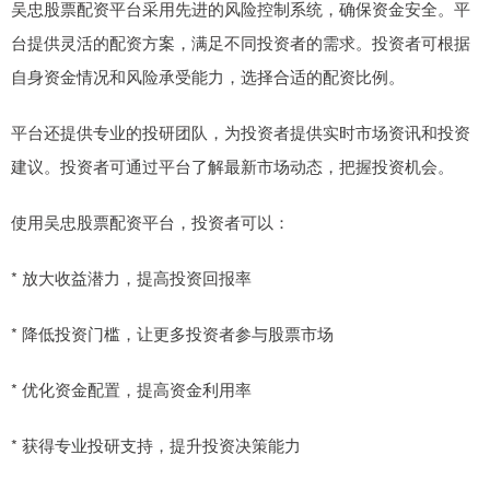
吴忠股票配资平台采用先进的风险控制系统，确保资金安全。平
台提供灵活的配资方案，满足不同投资者的需求。投资者可根据
自身资金情况和风险承受能力，选择合适的配资比例。
平台还提供专业的投研团队，为投资者提供实时市场资讯和投资
建议。投资者可通过平台了解最新市场动态，把握投资机会。
使用吴忠股票配资平台，投资者可以：
* 放大收益潜力，提高投资回报率
* 降低投资门槛，让更多投资者参与股票市场
* 优化资金配置，提高资金利用率
* 获得专业投研支持，提升投资决策能力