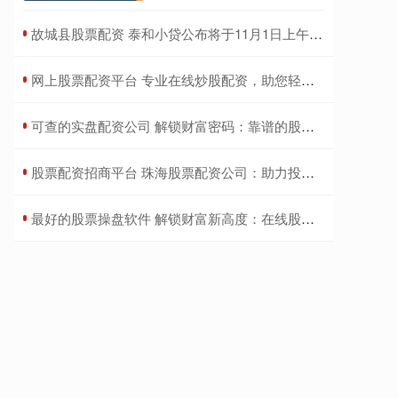
​故城县股票配资 泰和小贷公布将于11月1日上午起复牌
​网上股票配资平台 专业在线炒股配资，助您轻松掘金股海
​可查的实盘配资公司 解锁财富密码：靠谱的股票配资网站推荐
​股票配资招商平台 珠海股票配资公司：助力投资，创造财富
​最好的股票操盘软件 解锁财富新高度：在线股票配资平台，助你投资致富