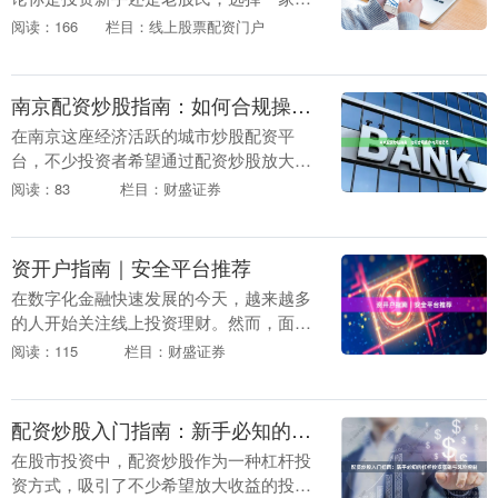
金低、服务好的券商，再通过线上完成开
阅读：166
栏目：线上股票配资门户
户，是目前最主流的方式。本文将为你详
细梳理北京股票开....
南京配资炒股指南：如何合规操作与风险防范
在南京这座经济活跃的城市炒股配资平
台，不少投资者希望通过配资炒股放大收
益。然而，配资炒股并非简单的“借钱炒
阅读：83
栏目：财盛证券
股”，涉及法律合规、资金安全与风险控制
等多重问题。本文....
资开户指南｜安全平台推荐
在数字化金融快速发展的今天，越来越多
的人开始关注线上投资理财。然而，面对
琳琅满目的平台和复杂的开户流程，许多
阅读：115
栏目：财盛证券
新手往往感到无从下手，甚至因选择不慎
而遭受损失。本文....
配资炒股入门指南：新手必知的杠杆投资基础与风险控制
在股市投资中，配资炒股作为一种杠杆投
资方式，吸引了不少希望放大收益的投资