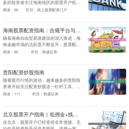
多的投资者关注海南地区的股票开户机
会。无论是本地居民，还是看好海南发展
阅读：56
栏目：线上股票配资门户
前景的外地投资者，了解海南股票开户的
流程和低佣金通道，....
海南股票配资指南：合规平台与风险解析
随着海南自由贸易港建设的深入推进，海
南金融市场的活跃度不断提升，股票配资
作为一种杠杆投资方式，吸引了越来越多
阅读：90
栏目：财盛证券
投资者的关注。然而，配资市场鱼龙混
杂，如何选择合规平....
贵阳配资炒股指南
随着股市行情的波动，越来越多的贵阳投
资者开始关注配资炒股这一杠杆工具。配
资炒股，即投资者通过配资公司获得额外
阅读：111
栏目：财盛证券
资金进行股票交易，以放大收益。然而，
高收益伴随高风险....
北京股票开户指南｜低佣金+线上办理流程
在北京，股票开户已经变得非常便捷。无
论你是投资新手还是老股民，选择一家佣