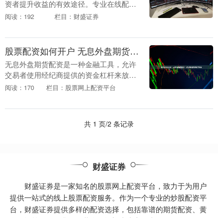
资者提升收益的有效途径。专业在线配资
平台的出现股票配资如何开户，为投资者
阅读：192
栏目：财盛证券
提供了便捷、安全、高效的配资服务，让
投资无忧。 约选....
股票配资如何开户 无息外盘期货配资：让您的资金发挥更大效用
无息外盘期货配资是一种金融工具，允许
交易者使用经纪商提供的资金杠杆来放大
其交易规模。与传统贷款不同，无息配资
阅读：170
栏目：股票网上配资平台
无需支付利息，从而降低了交易成本。 1.
充分了解行....
共 1 页/2 条记录
财盛证券
财盛证券是一家知名的股票网上配资平台，致力于为用户
提供一站式的线上股票配资服务。作为一个专业的炒股配资平
台，财盛证券提供多样的配资选择，包括靠谱的期货配资、黄