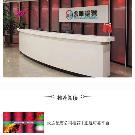
推荐阅读
大连配资公司推荐 | 正规可靠平台