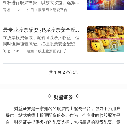
杠杆进行股票投资，以放大收益。选择合
适的炒股配资网站至关重要最专业股票配
阅读：117
栏目：股票网上配资平台
资，它将直接影响你的投资体验和收益
率。 2. 研究选....
最专业股票配资 把握股票安全配资，稳健投资，收益倍增
在股票投资领域，配资可以放大收益，但
同时也伴随着风险。把握股票安全配资，
是稳健投资最专业股票配资，收益倍增的
阅读：181
栏目：线上股票配资门户
关键。 配资平台提供高达10倍的杠杆，这
意味着投资者....
共 1 页/2 条记录
财盛证券
财盛证券是一家知名的股票网上配资平台，致力于为用户
提供一站式的线上股票配资服务。作为一个专业的炒股配资平
台，财盛证券提供多样的配资选择，包括靠谱的期货配资、黄